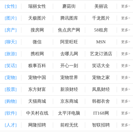
[女性]
瑞丽女性
蘑菇街
美丽说
更多>
[图片]
天极图片
腾讯图库
千龙图片
更多>
[房产]
搜房网
焦点房产网
58租房
更多>
[聊天]
微信
阿里旺旺
MSN
更多>
[旅游]
携程网
去哪儿网
艺龙订酒店
更多>
[笑话]
糗事百科
开心一刻
笑话大全
更多>
[宠物]
宠物中国
宠物世界
宠物之家
更多>
[股票]
东方财富
新浪财经
凤凰财经
更多>
[购物]
天猫商城
京东商城
韩都衣舍
更多>
[软件]
中关村在线
太平洋电脑
IT168网
更多>
[人才]
网隆招聘
前程无忧
智联招聘
更多>