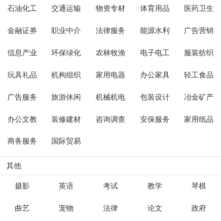
石油化工
交通运输
物资专材
体育用品
医药卫生
金融证券
职业中介
法律服务
能源水利
广告营销
信息产业
环保绿化
农林牧渔
电子电工
服装纺织
玩具礼品
机构组织
家用电器
办公家具
轻工食品
广告服务
旅游休闲
机械机电
包装设计
冶金矿产
办公文教
装修建材
咨询调查
安保服务
家用纸品
商务服务
国际贸易
其他
摄影
英语
考试
教学
琴棋
曲艺
宠物
法律
论文
政府