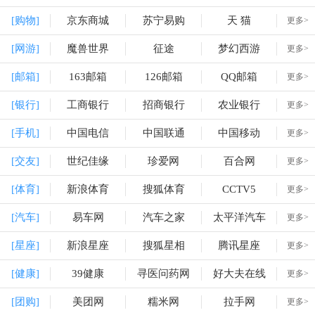
[购物]
京东商城
苏宁易购
天 猫
更多>
[网游]
魔兽世界
征途
梦幻西游
更多>
[邮箱]
163邮箱
126邮箱
QQ邮箱
更多>
[银行]
工商银行
招商银行
农业银行
更多>
[手机]
中国电信
中国联通
中国移动
更多>
[交友]
世纪佳缘
珍爱网
百合网
更多>
[体育]
新浪体育
搜狐体育
CCTV5
更多>
[汽车]
易车网
汽车之家
太平洋汽车
更多>
[星座]
新浪星座
搜狐星相
腾讯星座
更多>
[健康]
39健康
寻医问药网
好大夫在线
更多>
[团购]
美团网
糯米网
拉手网
更多>