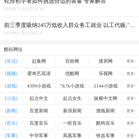
轮滑初学者如何挑选合适的装备 专家解答
2024年11月05日10:38
前三季度吸纳245万低收入群众务工就业 以工代赈,"赈"出实效
2024年11月05日05:47
酷站网址
[生活]
赶集网
百姓网
搜房网
更多>
[视频]
爱奇艺高清
优酷网
乐视网
更多>
[游戏]
4399小游戏
7k7k小游戏
2144小游戏
更多>
[小说]
起点中文
起点女生
纵横中文网
更多>
[新闻]
百度新闻
新浪新闻
搜狐新闻
更多>
[音乐]
百度音乐
一听音乐
酷狗音乐
更多>
[军事]
中华军事
凤凰军事
铁血军事
更多>