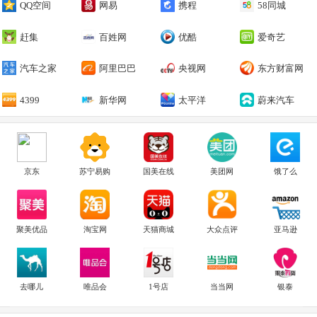
QQ空间
网易
携程
58同城
赶集
百姓网
优酷
爱奇艺
汽车之家
阿里巴巴
央视网
东方财富网
4399
新华网
太平洋
蔚来汽车
京东
苏宁易购
国美在线
美团网
饿了么
聚美优品
淘宝网
天猫商城
大众点评
亚马逊
去哪儿
唯品会
1号店
当当网
银泰