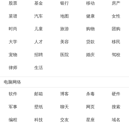
股票
基金
银行
移动
房产
菜谱
汽车
地图
健康
女性
时尚
儿童
旅游
购物
团购
大学
人才
美容
贷款
移民
宠物
招聘
医院
婚庆
驾校
律师
生活
电脑网络
软件
邮箱
博客
杀毒
硬件
军事
壁纸
聊天
网页
搜索
编程
科技
交友
星座
域名