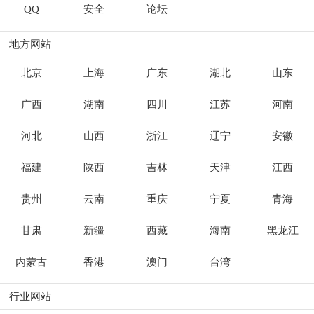
QQ
安全
论坛
地方网站
北京
上海
广东
湖北
山东
广西
湖南
四川
江苏
河南
河北
山西
浙江
辽宁
安徽
福建
陕西
吉林
天津
江西
贵州
云南
重庆
宁夏
青海
甘肃
新疆
西藏
海南
黑龙江
内蒙古
香港
澳门
台湾
行业网站